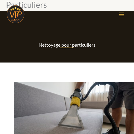
Particuliers
Aller
au
contenu
Nettoyage pour particuliers